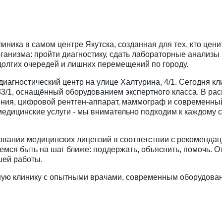
иника в самом центре Якутска, созданная для тех, кто цен
ганизма: пройти диагностику, сдать лабораторные анализы
 долгих очередей и лишних перемещений по городу.
 диагностический центр на улице Халтурина, 4/1. Сегодня к
3/1, оснащённый оборудованием экспертного класса. В ра
ния, цифровой рентген-аппарат, маммограф и современный
медицинские услуги - мы внимательно подходим к каждому с
овании медицинских лицензий в соответствии с рекоменда
емся быть на шаг ближе: поддержать, объяснить, помочь. 
шей работы.
ую клинику с опытными врачами, современным оборудован